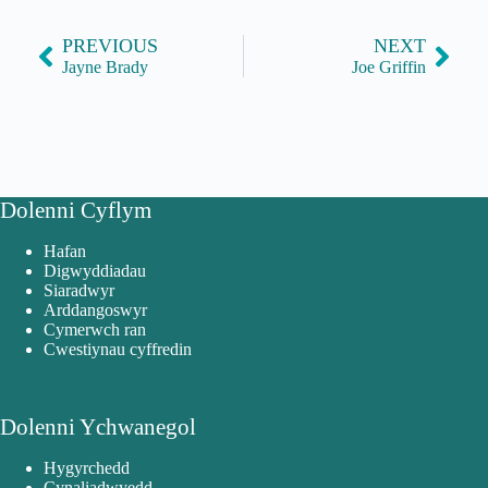
PREVIOUS
NEXT
Jayne Brady
Joe Griffin
Dolenni Cyflym
Hafan
Digwyddiadau
Siaradwyr
Arddangoswyr
Cymerwch ran
Cwestiynau cyffredin
Dolenni Ychwanegol
Hygyrchedd
Cynaliadwyedd