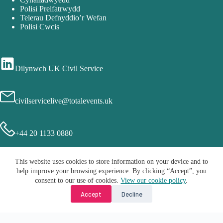
Polisi Preifatrwydd
Telerau Defnyddio’r Wefan
Polisi Cwcis
Dilynwch UK Civil Service
civilservicelive@totalevents.uk
+44 20 1133 0880
This website uses cookies to store information on your device and to
help improve your browsing experience. By clicking “Accept”, you
consent to our use of cookies.
View our cookie policy
.
Accept
Decline
Hawlfrain © 2026 - Civil Service Live