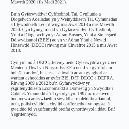
Mawrth 2020 i fis Medi 2021).
Bu’n Gyfarwyddwr Cyffredinol, Tai, Cynllunio a
Diogelwch Adeiladau yn y Weinyddiaeth Tai, Cymunedau
a Llywodraeth Leol rhwng mis Awst 2018 a mis Mawrth
2020. Cyn hynny, roedd yn Gyfarwyddwr Cyffredinol,
Ynni a Diogelwch yn yr Adran Busnes, Ynni a Strategaeth
Ddiwydiannol (BEIS) ac yn yr Adran Ynni a Newid
Hinsawdd (DECC) rhwng mis Chwefror 2015 a mis Awst
2018.
Cyn ymuno â DECC, Jeremy oedd Cyfarwyddwr yr Uned
Menter a Thwf yn Nhrysorlys EF a oedd yn gyfrifol am
bolisïau ar dwf, busnes a seilwaith ac am gynghori ar
wariant cyhoeddus ar gyfer BIS, DfT, DECC a DEFRA.
Rhwng 2009 a 2012 bu’n Gyfarwyddwr yr
ysgrifenyddiaeth Economaidd a Domestig yn Swyddfa’r
Cabinet. Ymunodd â’r Trysorlys ym 1997 ac mae wedi
bod mewn amrywiaeth o swyddi ar reoleiddio ariannol,
treth, polisi cyllidol a chyllid corfforaethol yn ogystal â
gweithio fel ysgrifennydd preifat cynorthwyol i ddau Brif
Ysgrifennydd.