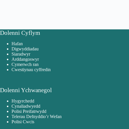
Dolenni Cyflym
Hafan
Digwyddiadau
Siaradwyr
Arddangoswyr
Cymerwch ran
Cwestiynau cyffredin
Dolenni Ychwanegol
Hygyrchedd
Cynaliadwyedd
Polisi Preifatrwydd
Telerau Defnyddio’r Wefan
Polisi Cwcis