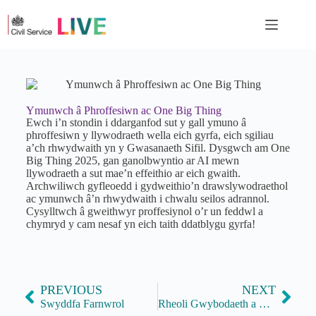
Ymunwch â Phroffesiwn ac One Big Thing
Ewch i’n stondin i ddarganfod sut y gall ymuno â
phroffesiwn y llywodraeth wella eich gyrfa, eich sgiliau
a’ch rhwydwaith yn y Gwasanaeth Sifil. Dysgwch am One
Big Thing 2025, gan ganolbwyntio ar AI mewn
llywodraeth a sut mae’n effeithio ar eich gwaith.
Archwiliwch gyfleoedd i gydweithio’n drawslywodraethol
ac ymunwch â’n rhwydwaith i chwalu seilos adrannol.
Cysylltwch â gweithwyr proffesiynol o’r un feddwl a
chymryd y cam nesaf yn eich taith ddatblygu gyrfa!
PREVIOUS
NEXT
Swyddfa Farnwrol
Rheoli Gwybodaeth a Hysbysrwydd