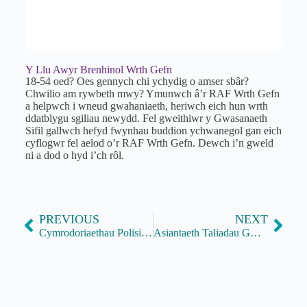
Y Llu Awyr Brenhinol Wrth Gefn
18-54 oed? Oes gennych chi ychydig o amser sbâr?
Chwilio am rywbeth mwy? Ymunwch â’r RAF Wrth Gefn
a helpwch i wneud gwahaniaeth, heriwch eich hun wrth
ddatblygu sgiliau newydd. Fel gweithiwr y Gwasanaeth
Sifil gallwch hefyd fwynhau buddion ychwanegol gan eich
cyflogwr fel aelod o’r RAF Wrth Gefn. Dewch i’n gweld
ni a dod o hyd i’ch rôl.
PREVIOUS
NEXT
Cymrodoriaethau Polisi’r Academi Frenhinol Peirianneg
Asiantaeth Taliadau Gwledig: Gwasanaeth Gwych, Pobl Wych