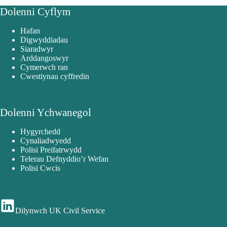
Dolenni Cyflym
Hafan
Digwyddiadau
Siaradwyr
Arddangoswyr
Cymerwch ran
Cwestiynau cyffredin
Dolenni Ychwanegol
Hygyrchedd
Cynaliadwyedd
Polisi Preifatrwydd
Telerau Defnyddio’r Wefan
Polisi Cwcis
Dilynwch UK Civil Service