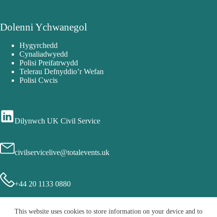
Dolenni Ychwanegol
Hygyrchedd
Cynaliadwyedd
Polisi Preifatrwydd
Telerau Defnyddio’r Wefan
Polisi Cwcis
Dilynwch UK Civil Service
civilservicelive@totalevents.uk
+44 20 1133 0880
This website uses cookies to store information on your device and to