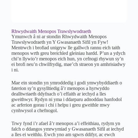
Rhwydwaith Menopos Trawslywodraeth
Ymunwch â ni ar stondin Rhwydwaith Menopos
Trawslywodraeth yn Y Gwasanaeth Sifil yn Fyw!
Mentrwch i brofiad unigryw lle gallwch rannu eich taith
menopos wrth greu breichled gleiniau hardd. P’un a ydych
chi’n llywio’r menopos eich hun, yn cefnogi rhywun sy’n
ei brofi neu’n chwilfrydig, mae’ch straeon yn amhrisiadwy
i ni.
Mae ein stondin yn ymroddedig i godi ymwybyddiaeth o
faterion sy’n gysylltiedig â’r menopos a hyrwyddo
dealltwriaeth ddyfnach o’i effaith ar iechyd a lles
gweithwyr. Rydyn ni yma i ddarparu adnoddau hanfodol
ac arferion gorau i chi i helpu i greu gweithle mwy
cynhwysol a chefnogol.
Trwy fynd i’r afael â’r menopos a’i effeithiau, rydym yn
falch o ddangos ymrwymiad y Gwasanaeth Sifil at iechyd
a lles ei weithlu. Ewch yno am sgwrs ddifyr, ac ewch