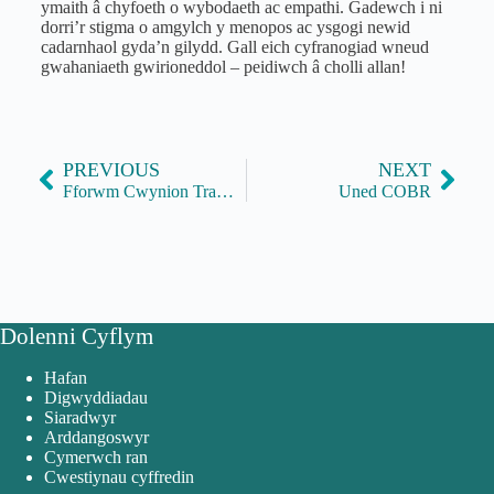
ymaith â chyfoeth o wybodaeth ac empathi. Gadewch i ni
dorri’r stigma o amgylch y menopos ac ysgogi newid
cadarnhaol gyda’n gilydd. Gall eich cyfranogiad wneud
gwahaniaeth gwirioneddol – peidiwch â cholli allan!
PREVIOUS
NEXT
Fforwm Cwynion Trawslywodraeth
Uned COBR
Dolenni Cyflym
Hafan
Digwyddiadau
Siaradwyr
Arddangoswyr
Cymerwch ran
Cwestiynau cyffredin