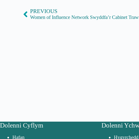
PREVIOUS
Women of Influence Network Swyddfa’r Cabinet Traw
Dolenni Cyflym
Dolenni Ychw
Hafan
Hygyrchedd