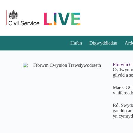
Hafan
Digwyddiadau
Ard
Fforwm Cw
Cyflwynod
gilydd a s
Mae CGCF 
y niferoed
Rôl Swyddf
ganddo ar
yn cymryd 