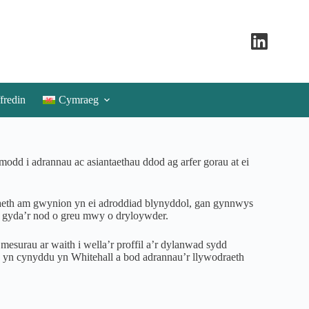
fredin
Cymraeg
 i adrannau ac asiantaethau ddod ag arfer gorau at ei
eth am gwynion yn ei adroddiad blynyddol, gan gynnwys
, gyda’r nod o greu mwy o dryloywder.
surau ar waith i wella’r proffil a’r dylanwad sydd
 cynyddu yn Whitehall a bod adrannau’r llywodraeth