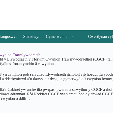
dangoswyr
Siaradwyr
Cymerwch ran
Cwestiynau cyf
ynion Trawslywodraeth
d y Llywodraeth y Fforwm Cwynion Trawslywodraethol (CGCF) fel modd
efydlu safonau ymdrin â chwynion.
yn cynghori pob sefydliad Llywodraeth ganolog i gyhoeddi gwyboda
d a dderbyniwyd a’u datrys, a’r dysgu a gymerwyd o’r cwynion hynny
a’r Cabinet yw archwilio pwrpas, pwerau a strwythur y CGCF a rhoi me
 draws adrannau. Rôl Noddwr CGCF yw sicrhau bod dylanwad CGCF yn
cwynion o ddifrif.