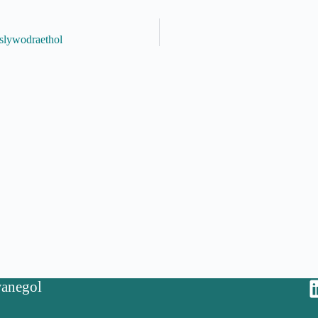
slywodraethol
anegol