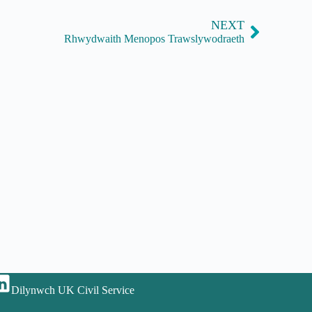
NEXT
Rhwydwaith Menopos Trawslywodraeth
Dilynwch UK Civil Service