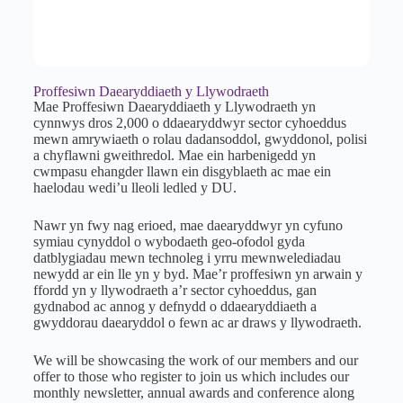
Proffesiwn Daearyddiaeth y Llywodraeth
Mae Proffesiwn Daearyddiaeth y Llywodraeth yn
cynnwys dros 2,000 o ddaearyddwyr sector cyhoeddus
mewn amrywiaeth o rolau dadansoddol, gwyddonol, polisi
a chyflawni gweithredol. Mae ein harbenigedd yn
cwmpasu ehangder llawn ein disgyblaeth ac mae ein
haelodau wedi’u lleoli ledled y DU.
Nawr yn fwy nag erioed, mae daearyddwyr yn cyfuno
symiau cynyddol o wybodaeth geo-ofodol gyda
datblygiadau mewn technoleg i yrru mewnwelediadau
newydd ar ein lle yn y byd. Mae’r proffesiwn yn arwain y
ffordd yn y llywodraeth a’r sector cyhoeddus, gan
gydnabod ac annog y defnydd o ddaearyddiaeth a
gwyddorau daearyddol o fewn ac ar draws y llywodraeth.
We will be showcasing the work of our members and our
offer to those who register to join us which includes our
monthly newsletter, annual awards and conference along