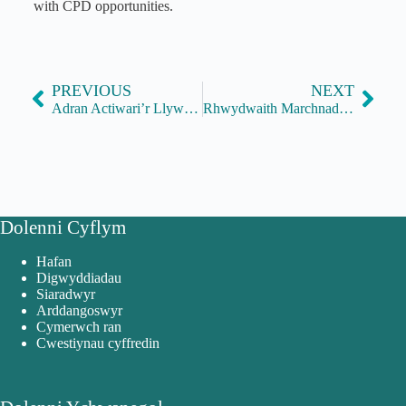
with CPD opportunities.
PREVIOUS
NEXT
Adran Actiwari’r Llywodraeth
Rhwydwaith Marchnadoedd y Llywodraeth
Dolenni Cyflym
Hafan
Digwyddiadau
Siaradwyr
Arddangoswyr
Cymerwch ran
Cwestiynau cyffredin