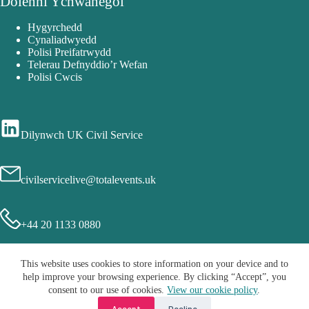
Dolenni Ychwanegol
Hygyrchedd
Cynaliadwyedd
Polisi Preifatrwydd
Telerau Defnyddio’r Wefan
Polisi Cwcis
Dilynwch UK Civil Service
civilservicelive@totalevents.uk
+44 20 1133 0880
This website uses cookies to store information on your device and to
help improve your browsing experience. By clicking “Accept”, you
consent to our use of cookies.
View our cookie policy
.
Accept
Decline