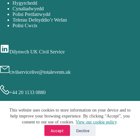
Hygyrchedd
Cynaliadwyedd
Polisi Preifatrwydd
Telerau Defnyddio’r Wefan
Polisi Cwcis
Dilynwch UK Civil Service
civilservicelive@totalevents.uk
+44 20 1133 0880
This website uses cookies to store information on your device and to
help improve your browsing experience. By clicking “Accept”, you
consent to our use of cookies.
View our cookie policy
.
Accept
Decline
Hawlfrain © 2026 - Civil Service Live