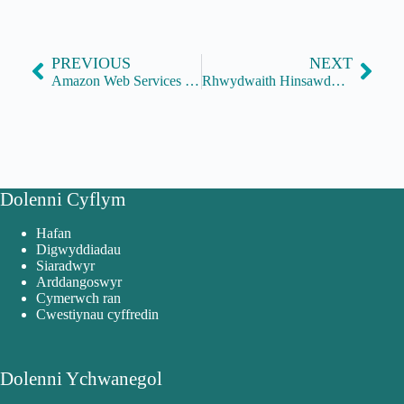
PREVIOUS
NEXT
Amazon Web Services (AWS)
Rhwydwaith Hinsawdd + Amgylchedd y Gwasanaeth Sifil
Dolenni Cyflym
Hafan
Digwyddiadau
Siaradwyr
Arddangoswyr
Cymerwch ran
Cwestiynau cyffredin
Dolenni Ychwanegol