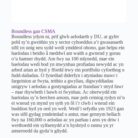
Boundless gan CSMA
Boundless ydym ni, prif glwb aelodaeth y DU, ar gyfer
pobl sy’n gweithio yn y sector cyhoeddus a’r gwasanaeth
sifil yn unig neu sydd wedi ymddeol ohono, gan helpu ein
haelodau i beidio â meddwl am waith a gwneud y gorau
o’u hamser rhydd. Am fwy na 100 mlynedd, mae ein
haelodau wedi bod yn mwynhau profiadau newydd ac yn
arbed arian ar hyd y ffordd trwy ein portffolio cyfoethog o
fudd-daliadau. O fynediad diderfyn i atyniadau mawr i
fargeinion ar fwyta, teithio a gwyliau, digwyddiadau
unigryw i aelodau a gostyngiadau ar frandiau’r stryd fawr
– mae rhywbeth i bawb ei fwynhau. Ac oherwydd ein
haelodau sy’n berchen arnom, mae pob ceiniog rydyn ni’n
ei wneud yn mynd yn syth yn ôl i’r clwb i wneud ein
buddion hyd yn oed yn well. Wedi’i sefydlu ym 1923 gan
was sifil gydag ymdeimlad o antur, mae gennym bellach
fwy na 160,000 o aelodau ac yn parhau i aros yn driw i
werthoedd ein sylfaenydd a’n hysbryd o rannu yn yr
amseroedd da gyda’n gilydd.