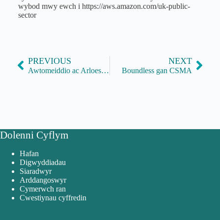
wybod mwy ewch i https://aws.amazon.com/uk-public-
sector
PREVIOUS
NEXT
Awtomeiddio ac Arloesedd
Boundless gan CSMA
Dolenni Cyflym
Hafan
Digwyddiadau
Siaradwyr
Arddangoswyr
Cymerwch ran
Cwestiynau cyffredin