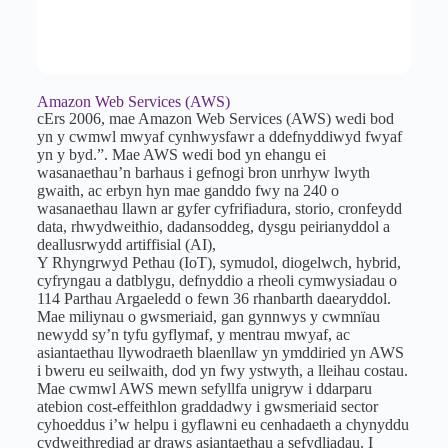
Amazon Web Services (AWS)
cErs 2006, mae Amazon Web Services (AWS) wedi bod
yn y cwmwl mwyaf cynhwysfawr a ddefnyddiwyd fwyaf
yn y byd.”. Mae AWS wedi bod yn ehangu ei
wasanaethau’n barhaus i gefnogi bron unrhyw lwyth
gwaith, ac erbyn hyn mae ganddo fwy na 240 o
wasanaethau llawn ar gyfer cyfrifiadura, storio, cronfeydd
data, rhwydweithio, dadansoddeg, dysgu peirianyddol a
deallusrwydd artiffisial (AI),
Y Rhyngrwyd Pethau (IoT), symudol, diogelwch, hybrid,
cyfryngau a datblygu, defnyddio a rheoli cymwysiadau o
114 Parthau Argaeledd o fewn 36 rhanbarth daearyddol.
Mae miliynau o gwsmeriaid, gan gynnwys y cwmnïau
newydd sy’n tyfu gyflymaf, y mentrau mwyaf, ac
asiantaethau llywodraeth blaenllaw yn ymddiried yn AWS
i bweru eu seilwaith, dod yn fwy ystwyth, a lleihau costau.
Mae cwmwl AWS mewn sefyllfa unigryw i ddarparu
atebion cost-effeithlon graddadwy i gwsmeriaid sector
cyhoeddus i’w helpu i gyflawni eu cenhadaeth a chynyddu
cydweithrediad ar draws asiantaethau a sefydliadau. I