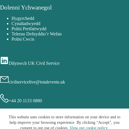
Dolenni Ychwanegol
Hygyrchedd
Cynaliadwyedd
Polisi Preifatrwydd
Telerau Defnyddio’r Wefan
Polisi Cwcis
Dilynwch UK Civil Service
civilservicelive@totalevents.uk
+44 20 1133 0880
This website uses cookies to store information on your device and to
help improve your browsing experience. By clicking “Accept”, you
consent to our use of cookies.
View our cookie policy
.