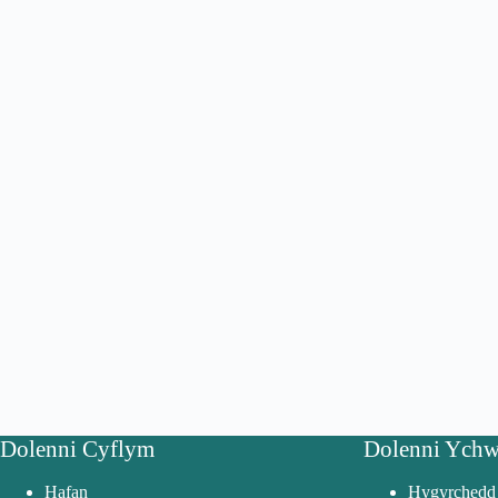
Dolenni Cyflym
Dolenni Ychw
Hafan
Hygyrchedd