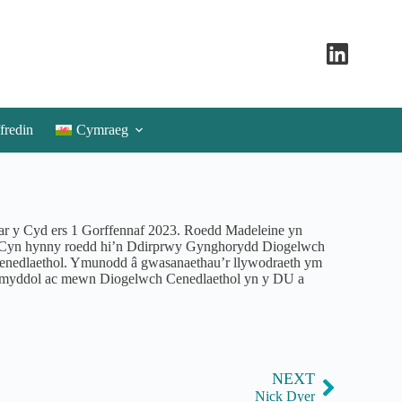
fredin
Cymraeg
r y Cyd ers 1 Gorffennaf 2023. Roedd Madeleine yn
. Cyn hynny roedd hi’n Ddirprwy Gynghorydd Diogelwch
nedlaethol. Ymunodd â gwasanaethau’r llywodraeth ym
omyddol ac mewn Diogelwch Cenedlaethol yn y DU a
NEXT
Nick Dyer