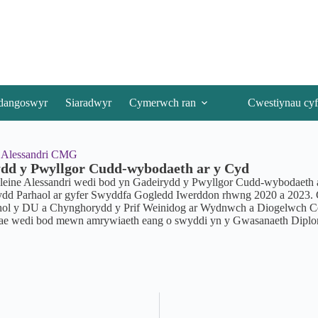
dangoswyr
Siaradwyr
Cymerwch ran
Cwestiynau cyf
 Alessandri CMG
dd y Pwyllgor Cudd-wybodaeth ar y Cyd
eine Alessandri wedi bod yn Gadeirydd y Pwyllgor Cudd-wybodaeth a
ydd Parhaol ar gyfer Swyddfa Gogledd Iwerddon rhwng 2020 a 2023
hol y DU a Chynghorydd y Prif Weinidog ar Wydnwch a Diogelwch Ce
ae wedi bod mewn amrywiaeth eang o swyddi yn y Gwasanaeth Dipl