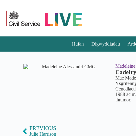
Hafan
Digwyddiadau
Ard
Madeleine
Cadeiry
Mae Madel
Ysgrifenn
Cenedlaet
1988 ac m
thramor.
PREVIOUS
Julie Harrison