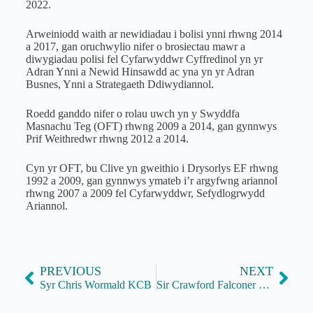
2022.
Arweiniodd waith ar newidiadau i bolisi ynni rhwng 2014
a 2017, gan oruchwylio nifer o brosiectau mawr a
diwygiadau polisi fel Cyfarwyddwr Cyffredinol yn yr
Adran Ynni a Newid Hinsawdd ac yna yn yr Adran
Busnes, Ynni a Strategaeth Ddiwydiannol.
Roedd ganddo nifer o rolau uwch yn y Swyddfa
Masnachu Teg (OFT) rhwng 2009 a 2014, gan gynnwys
Prif Weithredwr rhwng 2012 a 2014.
Cyn yr OFT, bu Clive yn gweithio i Drysorlys EF rhwng
1992 a 2009, gan gynnwys ymateb i’r argyfwng ariannol
rhwng 2007 a 2009 fel Cyfarwyddwr, Sefydlogrwydd
Ariannol.
PREVIOUS
NEXT
Syr Chris Wormald KCB
Sir Crawford Falconer KCMG