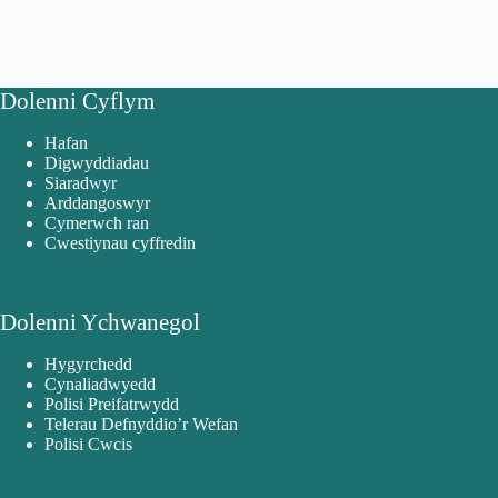
Dolenni Cyflym
Hafan
Digwyddiadau
Siaradwyr
Arddangoswyr
Cymerwch ran
Cwestiynau cyffredin
Dolenni Ychwanegol
Hygyrchedd
Cynaliadwyedd
Polisi Preifatrwydd
Telerau Defnyddio’r Wefan
Polisi Cwcis