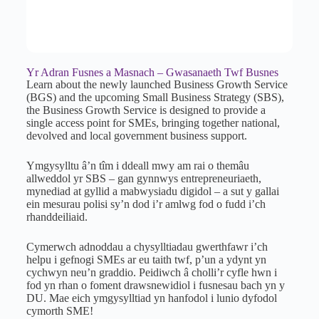
Yr Adran Fusnes a Masnach – Gwasanaeth Twf Busnes
Learn about the newly launched Business Growth Service
(BGS) and the upcoming Small Business Strategy (SBS),
the Business Growth Service is designed to provide a
single access point for SMEs, bringing together national,
devolved and local government business support.
Ymgysylltu â’n tîm i ddeall mwy am rai o themâu
allweddol yr SBS – gan gynnwys entrepreneuriaeth,
mynediad at gyllid a mabwysiadu digidol – a sut y gallai
ein mesurau polisi sy’n dod i’r amlwg fod o fudd i’ch
rhanddeiliaid.
Cymerwch adnoddau a chysylltiadau gwerthfawr i’ch
helpu i gefnogi SMEs ar eu taith twf, p’un a ydynt yn
cychwyn neu’n graddio. Peidiwch â cholli’r cyfle hwn i
fod yn rhan o foment drawsnewidiol i fusnesau bach yn y
DU. Mae eich ymgysylltiad yn hanfodol i lunio dyfodol
cymorth SME!