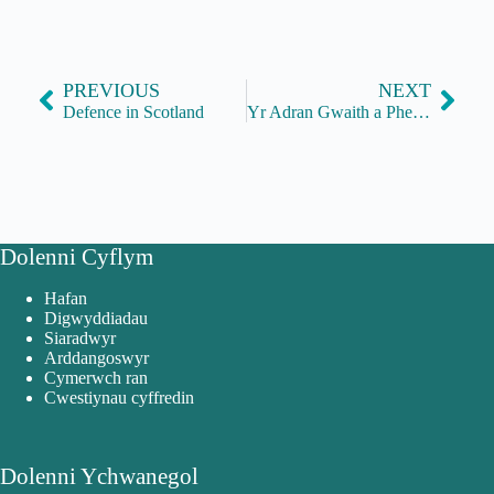
PREVIOUS
NEXT
Defence in Scotland
Yr Adran Gwaith a Phensiynau – Proffesiwn Cyflawni Gweithredol
Dolenni Cyflym
Hafan
Digwyddiadau
Siaradwyr
Arddangoswyr
Cymerwch ran
Cwestiynau cyffredin
Dolenni Ychwanegol