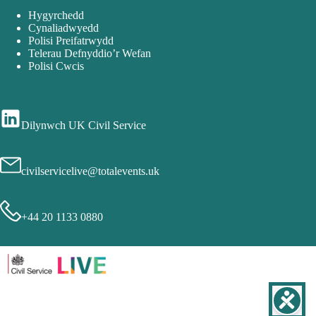
Hygyrchedd
Cynaliadwyedd
Polisi Preifatrwydd
Telerau Defnyddio’r Wefan
Polisi Cwcis
Dilynwch UK Civil Service
civilservicelive@totalevents.uk
+44 20 1133 0880