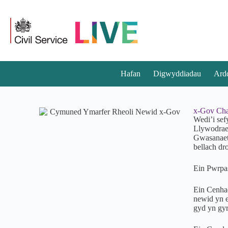
Hafan
Digwyddiadau
Ard
x-Gov Cha
Wedi’i se
Llywodraet
Gwasanaeth
bellach dr
Ein Pwrpas
Ein Cenhad
newid yn e
gyd yn gyr