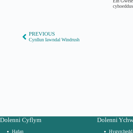
Ein Gweled
cyhoeddus
PREVIOUS
Cynllun Iawndal Windrush
Dolenni Cyflym
Dolenni Ychw
Hafan
Hygyrchedd