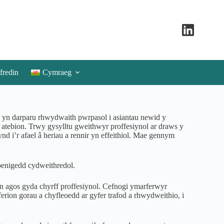
fredin
Cymraeg
yn darparu rhwydwaith pwrpasol i asiantau newid y
tebion. Trwy gysylltu gweithwyr proffesiynol ar draws y
d i’r afael â heriau a rennir yn effeithiol. Mae gennym
benigedd cydweithredol.
’n agos gyda chyrff proffesiynol. Cefnogi ymarferwyr
ion gorau a chyfleoedd ar gyfer trafod a rhwydweithio, i