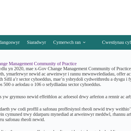
dangoswyr
Siaradwyr
Cymerwch ran
Cwestiynau cyf
nge Management Community of Practice
fydlu yn 2020, mae x-Gov Change Management Community of Practice 
h, ymarferwyr newid ac arweinwyr i rannu mewnwelediadau, offer ac a
 Sifil a’r sector cyhoeddus, mae’n ysbrydoli cydweithredu a dysgu i fyn
os 500 o aelodau o 106 o sefydliadau sector cyhoeddus.
 yw grymuso newid effeithlon ac arloesol drwy arferion a rennir ac ar
aeth yw codi proffil a safonau proffesiynol rheoli newid trwy weithio
in cymuned trwy ddarparu mynediad at arweinwyr meddwl, rhannu arfer
ru safonau rheoli newid.