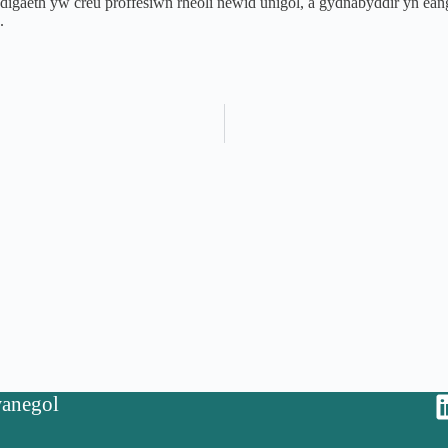
igaeth yw creu proffesiwn rheoli newid unigol, a gydnabyddir yn eang 
.
anegol