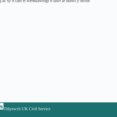
ac sy’n cael ei werthfawrogi’n fawr ar draws y sector
Dilynwch UK Civil Service