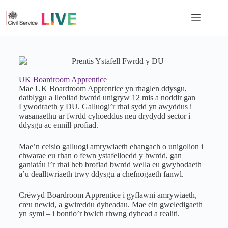
UK Boardroom Apprentice
Mae UK Boardroom Apprentice yn rhaglen ddysgu,
datblygu a lleoliad bwrdd unigryw 12 mis a noddir gan
Lywodraeth y DU. Galluogi’r rhai sydd yn awyddus i
wasanaethu ar fwrdd cyhoeddus neu drydydd sector i
ddysgu ac ennill profiad.
Mae’n ceisio galluogi amrywiaeth ehangach o unigolion i
chwarae eu rhan o fewn ystafelloedd y bwrdd, gan
ganiatáu i’r rhai heb brofiad bwrdd wella eu gwybodaeth
a’u dealltwriaeth trwy ddysgu a chefnogaeth fanwl.
Crëwyd Boardroom Apprentice i gyflawni amrywiaeth,
creu newid, a gwireddu dyheadau. Mae ein gweledigaeth
yn syml – i bontio’r bwlch rhwng dyhead a realiti.