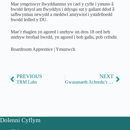
Mae ymgeiswyr llwyddiannus yn cael y cyfle i ymuno â
bwrdd lletyol am flwyddyn i ddysgu sut y gallant ddod â
safbwyntiau newydd a meddwl amrywiol i ystafelloedd
bwrdd ledled y DU.
Mae’r rhaglen yn agored i unrhyw un dros 18 oed heb
unrhyw brofiad bwrdd, yn agored i bob gallu, pob cefndir.
Boardroom Apprentice | Ymunwch
PREVIOUS
NEXT
TRM Labs
Gwasanaeth Achredu’r Deyrnas Unedig
Dolenni Cyflym