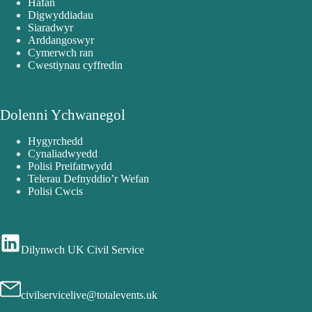
Hafan
Digwyddiadau
Siaradwyr
Arddangoswyr
Cymerwch ran
Cwestiynau cyffredin
Dolenni Ychwanegol
Hygyrchedd
Cynaliadwyedd
Polisi Preifatrwydd
Telerau Defnyddio’r Wefan
Polisi Cwcis
Dilynwch UK Civil Service
civilservicelive@totalevents.uk