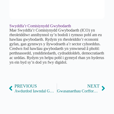
Swyddfa’r Comisiynydd Gwybodaeth
Mae Swyddfa’r Comisiynydd Gwybodaeth (ICO) yn
rheoleiddiwr annibynnol sy’n bodoli i rymuso pobl am eu
hawliau gwybodaeth. Rydym yn rheoleiddio’r economi
gyfan, gan gynnwys y llywodraeth a’r sector cyhoeddus.
Credwn fod hawliau gwybodaeth yn ymwneud â phobl:
perthnasoedd, ymddiriedaeth, cydraddoldeb, democratiaeth
ac urddas. Rydym yn helpu pobl i gymryd rhan yn hyderus
yn ein byd sy’n dod yn fwy digidol.
PREVIOUS
NEXT
Awdurdod Iawndal Gwaed Heintiedig
Gwasanaethau Corfforaethol Integredig