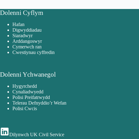
Dolenni Cyflym
Hafan
Digwyddiadau
Siaradwyr
Arddangoswyr
Cymerwch ran
Cwestiynau cyffredin
Dolenni Ychwanegol
Hygyrchedd
Cynaliadwyedd
Polisi Preifatrwydd
Telerau Defnyddio’r Wefan
Polisi Cwcis
Dilynwch UK Civil Service