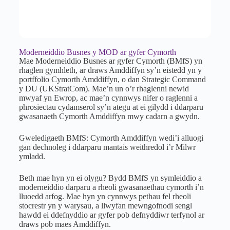
Moderneiddio Busnes y MOD ar gyfer Cymorth
Mae Moderneiddio Busnes ar gyfer Cymorth (BMfS) yn
rhaglen gymhleth, ar draws Amddiffyn sy’n eistedd yn y
portffolio Cymorth Amddiffyn, o dan Strategic Command
y DU (UKStratCom). Mae’n un o’r rhaglenni newid
mwyaf yn Ewrop, ac mae’n cynnwys nifer o raglenni a
phrosiectau cydamserol sy’n ategu at ei gilydd i ddarparu
gwasanaeth Cymorth Amddiffyn mwy cadarn a gwydn.
Gweledigaeth BMfS: Cymorth Amddiffyn wedi’i alluogi
gan dechnoleg i ddarparu mantais weithredol i’r Milwr
ymladd.
Beth mae hyn yn ei olygu? Bydd BMfS yn symleiddio a
moderneiddio darparu a rheoli gwasanaethau cymorth i’n
lluoedd arfog. Mae hyn yn cynnwys pethau fel rheoli
stocrestr yn y warysau, a llwyfan mewngofnodi sengl
hawdd ei ddefnyddio ar gyfer pob defnyddiwr terfynol ar
draws pob maes Amddiffyn.