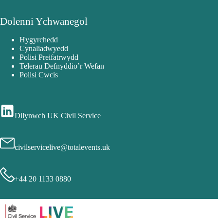
Dolenni Ychwanegol
Hygyrchedd
Cynaliadwyedd
Polisi Preifatrwydd
Telerau Defnyddio’r Wefan
Polisi Cwcis
Dilynwch UK Civil Service
civilservicelive@totalevents.uk
+44 20 1133 0880