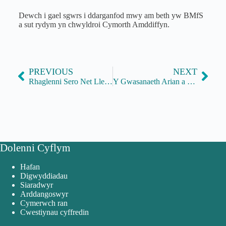
Dewch i gael sgwrs i ddarganfod mwy am beth yw BMfS
a sut rydym yn chwyldroi Cymorth Amddiffyn.
PREVIOUS
NEXT
Rhaglenni Sero Net Lleol a’r Gronfa Ynni Cymunedol
Y Gwasanaeth Arian a Phensiynau (MaPS)
Dolenni Cyflym
Hafan
Digwyddiadau
Siaradwyr
Arddangoswyr
Cymerwch ran
Cwestiynau cyffredin