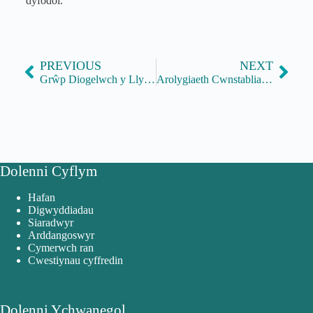
dyfodol.
PREVIOUS
NEXT
Grŵp Diogelwch y Llywodraeth
Arolygiaeth Cwnstabliaeth a Gwasanaethau Tân ac Achub Ei Fawrhydi
Dolenni Cyflym
Hafan
Digwyddiadau
Siaradwyr
Arddangoswyr
Cymerwch ran
Cwestiynau cyffredin
Dolenni Ychwanegol