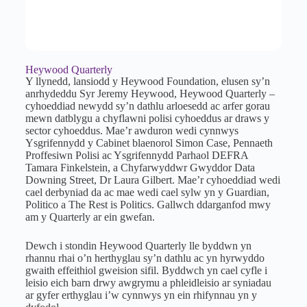
Heywood Quarterly
Y llynedd, lansiodd y Heywood Foundation, elusen sy’n
anrhydeddu Syr Jeremy Heywood, Heywood Quarterly –
cyhoeddiad newydd sy’n dathlu arloesedd ac arfer gorau
mewn datblygu a chyflawni polisi cyhoeddus ar draws y
sector cyhoeddus. Mae’r awduron wedi cynnwys
Ysgrifennydd y Cabinet blaenorol Simon Case, Pennaeth
Proffesiwn Polisi ac Ysgrifennydd Parhaol DEFRA
Tamara Finkelstein, a Chyfarwyddwr Gwyddor Data
Downing Street, Dr Laura Gilbert. Mae’r cyhoeddiad wedi
cael derbyniad da ac mae wedi cael sylw yn y Guardian,
Politico a The Rest is Politics. Gallwch ddarganfod mwy
am y Quarterly ar ein gwefan.
Dewch i stondin Heywood Quarterly lle byddwn yn
rhannu rhai o’n herthyglau sy’n dathlu ac yn hyrwyddo
gwaith effeithiol gweision sifil. Byddwch yn cael cyfle i
leisio eich barn drwy awgrymu a phleidleisio ar syniadau
ar gyfer erthyglau i’w cynnwys yn ein rhifynnau yn y