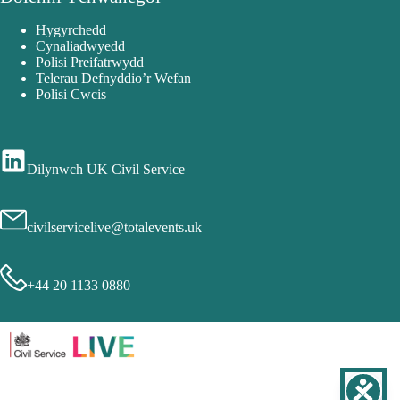
Hygyrchedd
Cynaliadwyedd
Polisi Preifatrwydd
Telerau Defnyddio’r Wefan
Polisi Cwcis
Dilynwch UK Civil Service
civilservicelive@totalevents.uk
+44 20 1133 0880