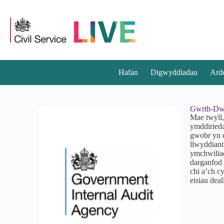
Hafan
Digwyddiadau
Ard
Gwrth-Dwy
Mae twyll,
ymddiried
gwobr yn d
llwyddiant
ymchwiliad
darganfod 
chi a’ch c
eisiau dea