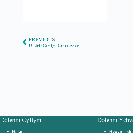
PREVIOUS
Undeb Credyd Commsave
Dolenni Cyflym
Dolenni Ychw
Hafan
Hygyrchedd