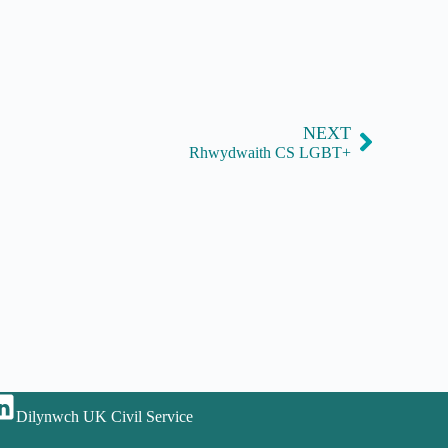
NEXT
Rhwydwaith CS LGBT+
Dilynwch UK Civil Service