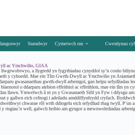
dangoswyr
Siaradwyr
Cymerwch ran
Cwestiynau cyf
ll ac Ymchwilio, GIAA
 llwgrwobrwyo, a llygredd yn fygythiadau cynyddol sy’n costio biliyn
aeth y cyhoedd. Mae ein Tîm Gwrth-Dwyll ac Ymchwilio yn Asiantaet
arparu gwasanaethau gwrth-dwyll arbenigol, gan helpu sefydliadau ledl
 blaenorol o ddarparu atebion effeithiol ac effeithlon, mae ein tîm yn c
au llawn. Ymwelwch â ni yn y Gwasanaeth Sifil yn Fyw i ddysgu am du
sut y gallwn eich cefnogi i adeiladu amddiffynfeydd cryfach. Byddwch
ydweithwyr chwarae rôl wrth ddiogelu eich sefydliad rhag twyll. P’un
ll y risgiau’n well, galwch heibio am gyngor a mewnwelediadau arbeni