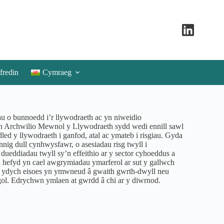
fredin
Cymraeg
au o bunnoedd i’r llywodraeth ac yn niweidio
h Archwilio Mewnol y Llywodraeth sydd wedi ennill sawl
ed y llywodraeth i ganfod, atal ac ymateb i risgiau. Gyda
ynnig dull cynhwysfawr, o asesiadau risg twyll i
eddiadau twyll sy’n effeithio ar y sector cyhoeddus a
 hefyd yn cael awgrymiadau ymarferol ar sut y gallwch
 a ydych eisoes yn ymwneud â gwaith gwrth-dwyll neu
gol. Edrychwn ymlaen at gwrdd â chi ar y diwrnod.