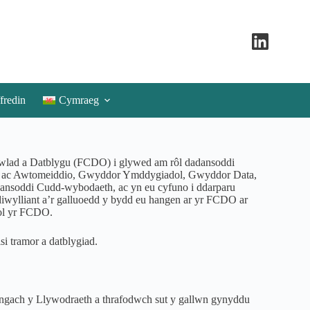
fredin
Cymraeg
lad a Datblygu (FCDO) i glywed am rôl dadansoddi
di ac Awtomeiddio, Gwyddor Ymddygiadol, Gwyddor Data,
nsoddi Cudd-wybodaeth, ac yn eu cyfuno i ddarparu
diwylliant a’r galluoedd y bydd eu hangen ar yr FCDO ar
ol yr FCDO.
i tramor a datblygiad.
ach y Llywodraeth a thrafodwch sut y gallwn gynyddu