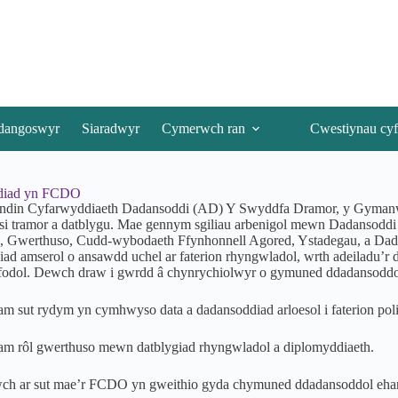
dangoswyr
Siaradwyr
Cymerwch ran
Cwestiynau cyf
diad yn FCDO
ondin Cyfarwyddiaeth Dadansoddi (AD) Y Swyddfa Dramor, y Gymanw
si tramor a datblygu. Mae gennym sgiliau arbenigol mewn Dadansod
 Gwerthuso, Cudd-wybodaeth Ffynhonnell Agored, Ystadegau, a Dada
ad amserol o ansawdd uchel ar faterion rhyngwladol, wrth adeiladu’r 
yfodol. Dewch draw i gwrdd â chynrychiolwyr o gymuned ddadansodd
 sut rydym yn cymhwyso data a dadansoddiad arloesol i faterion polis
m rôl gwerthuso mewn datblygiad rhyngwladol a diplomyddiaeth.
h ar sut mae’r FCDO yn gweithio gyda chymuned ddadansoddol ehang