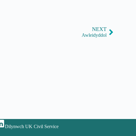
NEXT
Awleidyddol
Dilynwch UK Civil Service