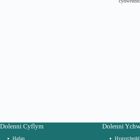
cydweithio
Dolenni Cyflym
Dolenni Ychw
Hafan
Hygyrchedd