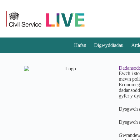
Hafan
Digwyddiadau
Ard
Dadansod
Ewch i st
mewn poli
Economeg,
dadansoddi
gyfer y d
Dysgwch am
Dysgwch a
Gwrandewc