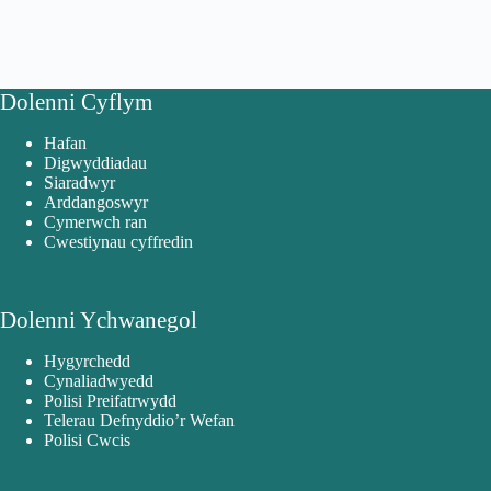
Dolenni Cyflym
Hafan
Digwyddiadau
Siaradwyr
Arddangoswyr
Cymerwch ran
Cwestiynau cyffredin
Dolenni Ychwanegol
Hygyrchedd
Cynaliadwyedd
Polisi Preifatrwydd
Telerau Defnyddio’r Wefan
Polisi Cwcis