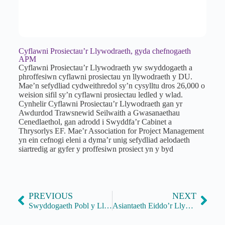
Cyflawni Prosiectau’r Llywodraeth, gyda chefnogaeth
APM
Cyflawni Prosiectau’r Llywodraeth yw swyddogaeth a
phroffesiwn cyflawni prosiectau yn llywodraeth y DU.
Mae’n sefydliad cydweithredol sy’n cysylltu dros 26,000 o
weision sifil sy’n cyflawni prosiectau ledled y wlad.
Cynhelir Cyflawni Prosiectau’r Llywodraeth gan yr
Awdurdod Trawsnewid Seilwaith a Gwasanaethau
Cenedlaethol, gan adrodd i Swyddfa’r Cabinet a
Thrysorlys EF. Mae’r Association for Project Management
yn ein cefnogi eleni a dyma’r unig sefydliad aelodaeth
siartredig ar gyfer y proffesiwn prosiect yn y byd
PREVIOUS
NEXT
Swyddogaeth Pobl y Llywodraeth a Hwb Proffesiwn AD
Asiantaeth Eiddo’r Llywodraeth