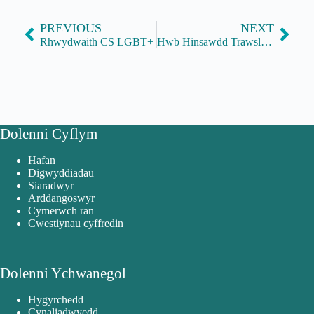
PREVIOUS
NEXT
Rhwydwaith CS LGBT+
Hwb Hinsawdd Trawslywodraeth
Dolenni Cyflym
Hafan
Digwyddiadau
Siaradwyr
Arddangoswyr
Cymerwch ran
Cwestiynau cyffredin
Dolenni Ychwanegol
Hygyrchedd
Cynaliadwyedd