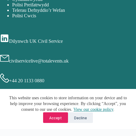
Polisi Preifatrwydd
Telerau Defnyddio’r Wefan
Polisi Cwcis
Dilynwch UK Civil Service
civilservicelive@totalevents.uk
+44 20 1133 0880
This website uses cookies to store information on your device and to
help improve your browsing experience. By clicking “Accept”, you
consent to our use of cookies.
View our cookie policy
.
Accept
Decline
Hawlfrain © 2026 - Civil Service Live