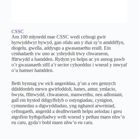
CSSC
Am 100 mlynedd mae CSSC wedi cefnogi gwir
hyrwyddwyr bywyd, gan ofalu am y rhai sy’n amddiffyn,
diogelu, gwella, addysgu a gwasanaethu eraill. Ein
cenhadaeth yw uno ac ysbrydoli trwy chwaraeon,
ffitrwydd a hamdden. Rydym yn helpu ac yn annog pawb
o’r gwasanaeth sifil a’r sector cyhoeddus i wneud y mwyaf
o’u hamser hamdden.
Beth bynnag yw eich angerddau, p’un a oes gennych
ddiddordeb mewn gwirfoddoli, hanes, antur, ymlacio,
bwyta, ffitrwydd, chwaraeon, manwerthu, neu adloniant,
gall ein hystod ddigyffelyb o ostyngiadau, cynigion,
cymunedau a digwyddiadau, yng nghanol arweiniad,
cefnogaeth, angerdd a dealltwriaeth helpu aelodau i greu
atgofion bythgofiadwy wrth wneud y pethau maen nhw’n
eu caru, gyda’r bobl maen nhw’n eu caru.