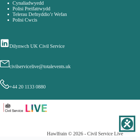
Cynaliadwyedd
Polisi Preifatrwydd
Telerau Defnyddio’r Wefan
Polisi Cwcis
Dilynwch UK Civil Service
civilservicelive@totalevents.uk
+44 20 1133 0880
Hawlfrain © 2026 - Civil Service Live