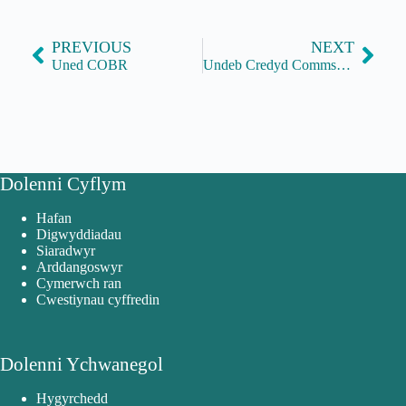
PREVIOUS
NEXT
Uned COBR
Undeb Credyd Commsave
Dolenni Cyflym
Hafan
Digwyddiadau
Siaradwyr
Arddangoswyr
Cymerwch ran
Cwestiynau cyffredin
Dolenni Ychwanegol
Hygyrchedd