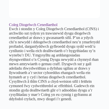
Coleg Diogelwch Cenedlaethol
Ewch i stondin y Coleg Diogelwch Cenedlaethol (CfNS) i
archwilio sut rydym yn trawsnewid dysgu diogelwch
cenedlaethol ar draws y gwasanaeth sifil. P’un a ydych
chi’n newydd i ddiogelwch cenedlaethol neu’n ymarferydd
profiadol, darganfyddwch gyfleoedd dysgu sydd wedi’u
cynllunio i wella eich dealltwriaeth o’r bygythiadau sy’n
wynebu’r DU. Ymgysylltu ag arddangosiadau
rhyngweithiol o’n Cynnig Dysgu newydd a chymryd rhan
mewn amrywiaeth o gemau craff. Dysgwch sut y gall
adeiladu rhwydweithiau a dyfnhau sgiliau ar draws y
llywodraeth a’r sector cyhoeddus ehangach wella ein
hymateb ar y cyd i heriau diogelwch cenedlaethol.
Cysylltwch â thîm CfNS a chyd-weision sifil i feithrin
cymuned fwy cydweithredol ac effeithiol. Gadewch ein
stondin gyda dealltwriaeth glir o’r adnoddau dysgu a’r
cysylltiadau y mae’r Coleg yn eu cynnig i gyfrannu at
ddyfodol cryfach, mwy diogel i’r genedl.