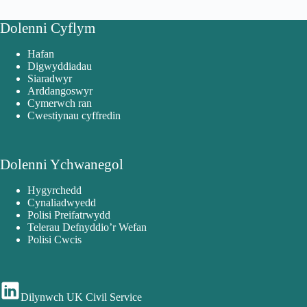
Dolenni Cyflym
Hafan
Digwyddiadau
Siaradwyr
Arddangoswyr
Cymerwch ran
Cwestiynau cyffredin
Dolenni Ychwanegol
Hygyrchedd
Cynaliadwyedd
Polisi Preifatrwydd
Telerau Defnyddio’r Wefan
Polisi Cwcis
Dilynwch UK Civil Service