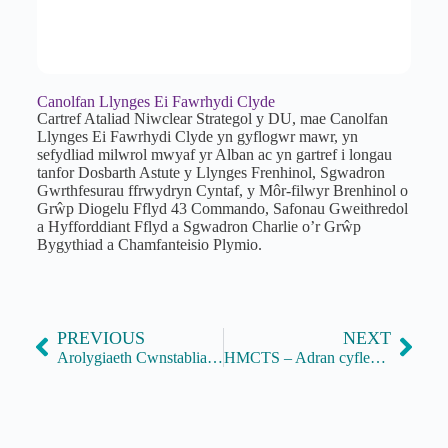
Canolfan Llynges Ei Fawrhydi Clyde
Cartref Ataliad Niwclear Strategol y DU, mae Canolfan
Llynges Ei Fawrhydi Clyde yn gyflogwr mawr, yn
sefydliad milwrol mwyaf yr Alban ac yn gartref i longau
tanfor Dosbarth Astute y Llynges Frenhinol, Sgwadron
Gwrthfesurau ffrwydryn Cyntaf, y Môr-filwyr Brenhinol o
Grŵp Diogelu Fflyd 43 Commando, Safonau Gweithredol
a Hyfforddiant Fflyd a Sgwadron Charlie o’r Grŵp
Bygythiad a Chamfanteisio Plymio.
PREVIOUS
NEXT
Arolygiaeth Cwnstabliaeth a Gwasanaethau Tân ac Achub Ei Fawrhydi
HMCTS – Adran cyfleoedd