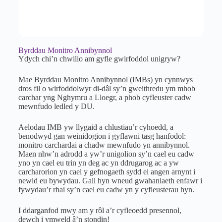
Byrddau Monitro Annibynnol
Ydych chi’n chwilio am gyfle gwirfoddol unigryw?
Mae Byrddau Monitro Annibynnol (IMBs) yn cynnwys
dros fil o wirfoddolwyr di-dâl sy’n gweithredu ym mhob
carchar yng Nghymru a Lloegr, a phob cyfleuster cadw
mewnfudo ledled y DU.
Aelodau IMB yw llygaid a chlustiau’r cyhoedd, a
benodwyd gan weinidogion i gyflawni tasg hanfodol:
monitro carchardai a chadw mewnfudo yn annibynnol.
Maen nhw’n adrodd a yw’r unigolion sy’n cael eu cadw
yno yn cael eu trin yn deg ac yn ddrugarog ac a yw
carcharorion yn cael y gefnogaeth sydd ei angen arnynt i
newid eu bywydau. Gall hyn wneud gwahaniaeth enfawr i
fywydau’r rhai sy’n cael eu cadw yn y cyfleusterau hyn.
I ddarganfod mwy am y rôl a’r cyfleoedd presennol,
dewch i ymweld â’n stondin!