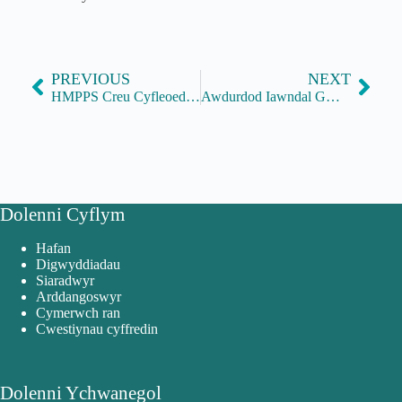
PREVIOUS
NEXT
HMPPS Creu Cyfleoedd yn y Dyfodol
Awdurdod Iawndal Gwaed Heintiedig
Dolenni Cyflym
Hafan
Digwyddiadau
Siaradwyr
Arddangoswyr
Cymerwch ran
Cwestiynau cyffredin
Dolenni Ychwanegol