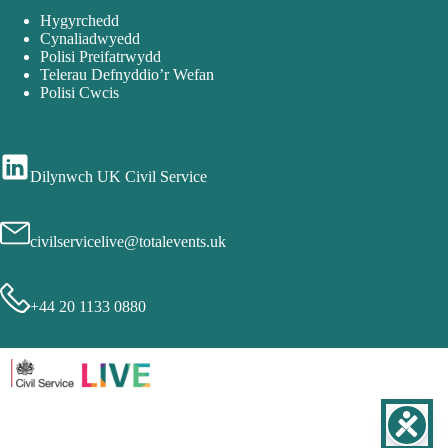
Hygyrchedd
Cynaliadwyedd
Polisi Preifatrwydd
Telerau Defnyddio’r Wefan
Polisi Cwcis
Dilynwch UK Civil Service
civilservicelive@totalevents.uk
+44 20 1133 0880